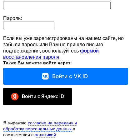
ники
Трубк
нтетические мешки для шлифовальной
шинки
уги
Пароль:
бки, щетки
части
Если вы уже зарегистрированы на нашем сайте, но
забыли пароль или Вам не пришло письмо
нда кулера
подтверждения, воспользуйтесь
формой
восстановления пароля
.
Также Вы можете войти через:
Войти с VK ID
Я выражаю
согласие на передачу и
обработку персональных данных
в
соответствии с
политикой